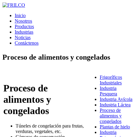
Inicio
Nosotros
Productos
Industrias
Noticias
Contáctenos
Proceso de alimentos y congelados
Frigoríficos
Industriales
Proceso de
Industria
Pesquera
alimentos y
Industria Avícola
Industria Láctea
congelados
Proceso de
alimentos y
congelados
Túneles de congelación para frutas,
Plantas de hielo
verduras, vegetales, etc.
Industria
Cámaras de conservación